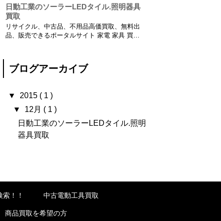
日動工業のソーラーLEDタイル.照明器具
買取
リサイクル、中古品、不用品高価買取、無料出
品、販売できるポータルサイト 家電 家具 買
取、リサイクルショップ、不用品無料回収【高
価買取リサイクルプロショップ】 中古電動工具
買取りから小型建設機械の買取り、農業機械や
ブログアーカイブ
工業機械の買取も行っております。 建材買取：
在庫建材一...
▼
2015
( 1 )
▼
12月
( 1 )
日動工業のソーラーLEDタイル.照明
器具買取
検索！！
中古電動工具買取
商品買取を希望の方