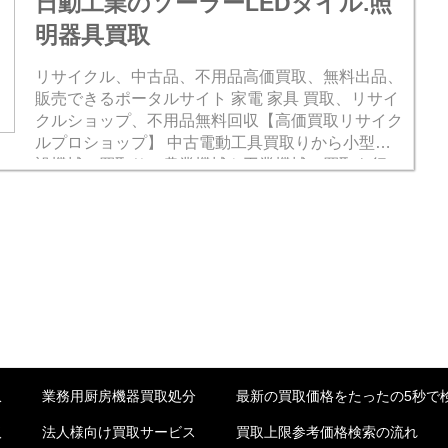
日動工業のソーラーLEDタイル.照
明器具買取
リサイクル、中古品、不用品高価買取、無料出品、
販売できるポータルサイト 家電 家具 買取、リサイ
クルショップ、不用品無料回収【高価買取リサイク
ルプロショップ】 中古電動工具買取りから小型建
設機械の買取り、農業機械や工業機械の買取も行っ
ております。 建材買取：在庫建材一...
収
業務用厨房機器買取処分
最新の買取価格をたったの5秒で
取
法人様向け買取サービス
買取上限参考価格検索の流れ