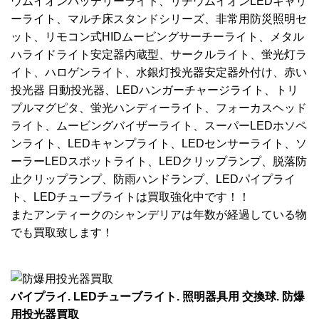
ウムイオンバッテリーライト、リチウムイオンLEDキャリ
ーライト、マルチ床スタンドシリーズ、非常用防災照明セ
ット、リモコン式HIDムービングサーチーライト、メタル
ハライドライト安定器内蔵型、サークルライト、蛍光灯ラ
イト、ハロゲンライト、水銀灯投光器安定器外付け、赤い
投光器 日動投光器、LEDハンガーチャージライト、トリ
プルマグピタ、蛍光ハンディーライト、フォーカスヘッド
ライト、ムービングバイザーライト、スーパーLEDホソペ
ンライト、LEDキャンプライト、LEDセンサーライト、ソ
ーラーLEDスポットライト、LEDクリップランプ、脱落防
止クリップランプ、防雨ハンドランプ、LEDパイプライ
ト、LEDチューブライトは買取強化中です！！
またアンティークのシャンデリアは年数が経過している物
でも買取致します！
パイプライ. LEDチューブライト. 照明器具用 交換球. 防爆
用投光器買取